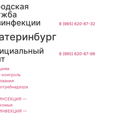
родская
ужба
зинфекции
8 (965) 620-87-32
атеринбург
ициальный
8 (965) 620-87-99
йт
циям
-контроль
ования
отребнадзора
ИНСЕКЦИЯ —
екомые
ИНФЕКЦИЯ —