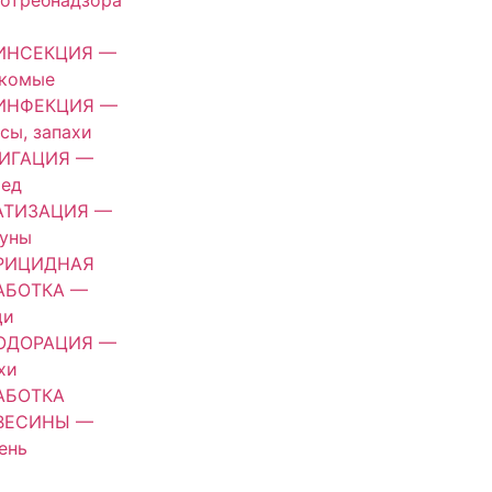
отребнадзора
ИНСЕКЦИЯ —
екомые
ИНФЕКЦИЯ —
сы, запахи
ИГАЦИЯ —
оед
АТИЗАЦИЯ —
зуны
РИЦИДНАЯ
АБОТКА —
щи
ОДОРАЦИЯ —
хи
АБОТКА
ВЕСИНЫ —
ень