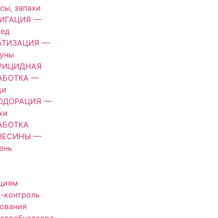
сы, запахи
ИГАЦИЯ —
оед
АТИЗАЦИЯ —
зуны
РИЦИДНАЯ
АБОТКА —
щи
ОДОРАЦИЯ —
хи
АБОТКА
ВЕСИНЫ —
ень
циям
-контроль
ования