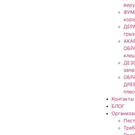
виру
ФУМ
кор
ДЕР
гры
АКА
ОБР
кле
ДЕЗ
запа
ОБР
ДРЕ
плес
Контакты
БЛОГ
Организа
Пест
Треб