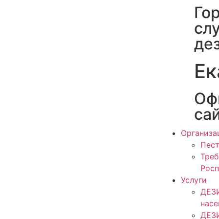
Го
сл
де
Ек
Оф
са
Организа
Пест
Треб
Росп
Услуги
ДЕЗ
нас
ДЕЗ