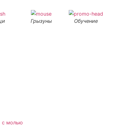
щи
Грызуны
Обучение
 с молью